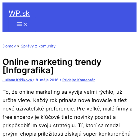
Hľadať
Preskočiť
WP.sk
na
obsah
Domov
>
Správy z komunity
Online marketing trendy
[Infografika]
Juliána Krišková
•
8. mája 2016
•
Pridajte Komentár
To, že online marketing sa vyvíja veľmi rýchlo, už
určite viete. Každý rok prináša nové inovácie a tiež
nové užívateľské preferencie. Pre veľké, malé firmy a
freelancerov je kľúčové tieto novinky poznať a
prispôsobiť im svoju stratégiu. Tí, ktorí sa medzi
prvými chopia príležitosti získajú super konkurenčnú