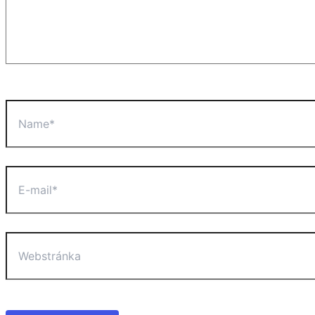
Name*
E-
mail*
Webstránka