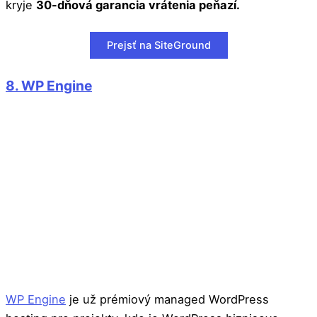
kryje
30-dňová garancia vrátenia peňazí.
Prejsť na SiteGround
8. WP Engine
WP Engine
je už prémiový managed WordPress