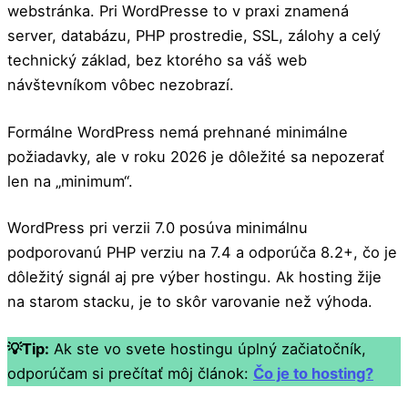
webstránka. Pri WordPresse to v praxi znamená
server, databázu, PHP prostredie, SSL, zálohy a celý
technický základ, bez ktorého sa váš web
návštevníkom vôbec nezobrazí.
Formálne WordPress nemá prehnané minimálne
požiadavky, ale v roku 2026 je dôležité sa nepozerať
len na „minimum“.
WordPress pri verzii 7.0 posúva minimálnu
podporovanú PHP verziu na 7.4 a odporúča 8.2+, čo je
dôležitý signál aj pre výber hostingu. Ak hosting žije
na starom stacku, je to skôr varovanie než výhoda.
💡Tip:
Ak ste vo svete hostingu úplný začiatočník,
odporúčam si prečítať môj článok:
Čo je to hosting?