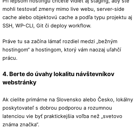
Pri lepšom hostingu chcete vidieť aj staging, aby ste
mohli testovať zmeny mimo live webu, server-side
cache alebo objektovú cache a podľa typu projektu aj
SSH, WP-CLI, Git či deploy workflow.
Práve tu sa začína lámať rozdiel medzi „bežným
hostingom“ a hostingom, ktorý vám naozaj uľahčí
prácu.
4. Berte do úvahy lokalitu návštevníkov
webstránky
Ak cielite primárne na Slovensko alebo Česko, lokálny
poskytovateľ s dobrou podporou a rozumnou
latenciou vie byť praktickejšia voľba než „svetovo
známa značka“.