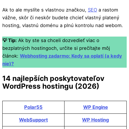
Ak to ale myslíte s vlastnou značkou,
SEO
a rastom
vážne, skôr či neskôr budete chcieť vlastný platený
hosting, vlastnú doménu a plnú kontrolu nad webom.
💡 Tip:
Ak by ste sa chceli dozvedieť viac o
bezplatných hostingoch, určite si prečítajte môj
článok:
Webhosting zadarmo: Kedy sa oplatí (a kedy
nie)?
14 najlepších poskytovateľov
WordPress hostingu (2026)
Polar55
WP Engine
WebSupport
WP Hosting