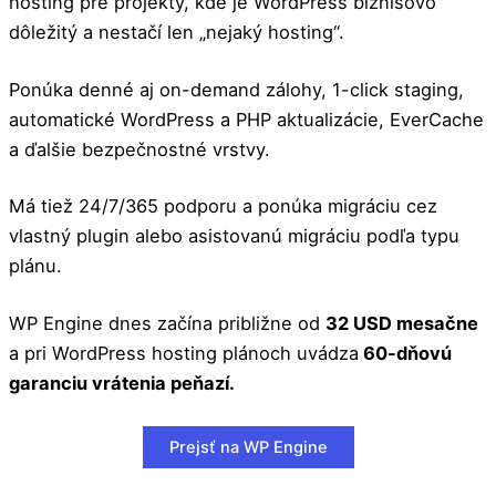
hosting pre projekty, kde je WordPress biznisovo
dôležitý a nestačí len „nejaký hosting“.
Ponúka denné aj on-demand zálohy, 1-click staging,
automatické WordPress a PHP aktualizácie, EverCache
a ďalšie bezpečnostné vrstvy.
Má tiež 24/7/365 podporu a ponúka migráciu cez
vlastný plugin alebo asistovanú migráciu podľa typu
plánu.
WP Engine dnes začína približne od
32 USD mesačne
a pri WordPress hosting plánoch uvádza
60-dňovú
garanciu vrátenia peňazí.
Prejsť na WP Engine