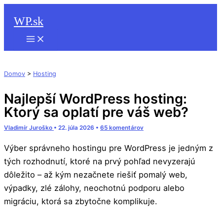
Hľadať
Preskočiť
WP.sk
na
obsah
Domov
>
Hosting
Najlepší WordPress hosting:
Ktorý sa oplatí pre váš web?
Vladimír Juroško
•
22. júla 2026
•
65 komentárov
Výber správneho hostingu pre WordPress je jedným z
tých rozhodnutí, ktoré na prvý pohľad nevyzerajú
dôležito – až kým nezačnete riešiť pomalý web,
výpadky, zlé zálohy, neochotnú podporu alebo
migráciu, ktorá sa zbytočne komplikuje.