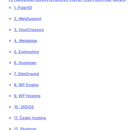
1. Polar55
2. WebSupport
3. HostCreators
4. Webglobe
5. Exohosting
6. Hostinger
7. SiteGround
8. WP Engine
9. WP Hosting
10. VEDOS
11. Český hosting
12. Bluehost