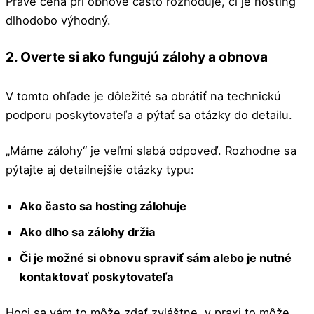
Práve cena pri obnove často rozhoduje, či je hosting
dlhodobo výhodný.
2. Overte si ako fungujú zálohy a obnova
V tomto ohľade je dôležité sa obrátiť na technickú
podporu poskytovateľa a pýtať sa otázky do detailu.
„Máme zálohy“ je veľmi slabá odpoveď. Rozhodne sa
pýtajte aj detailnejšie otázky typu:
Ako často sa hosting zálohuje
Ako dlho sa zálohy držia
Či je možné si obnovu spraviť sám alebo je nutné
kontaktovať poskytovateľa
Hoci sa vám to môže zdať zvláštne, v praxi to môže