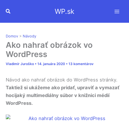
Preskočiť
WP.sk
Hľadať
na
obsah
Domov
>
Návody
Ako nahrať obrázok vo
WordPress
Vladimír Juroško
•
14. januára 2020
•
13 komentárov
Návod ako nahrať obrázok do WordPress stránky.
Taktiež si ukážeme ako pridať, upraviť a vymazať
hocijaký multimediálny súbor v knižnici médií
WordPress.