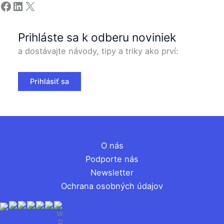
Facebook
LinkedIn
X
Prihláste sa k odberu noviniek
a dostávajte návody, tipy a triky ako prví:
Prihlásiť sa
O nás
Podporte nás
Newsletter
Ochrana osobných údajov