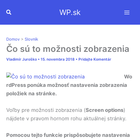
Preskočiť
WP.sk
Hľadať
na
obsah
Domov
>
Slovník
Čo sú to možnosti zobrazenia
Vladimír Juroško
•
15. novembra 2018
•
Pridajte Komentár
Wo
rdPress ponúka možnosť nastavenia zobrazenia
položiek na stránke.
Voľby pre možnosti zobrazenia (
Screen options
)
nájdete v pravom hornom rohu aktuálnej stránky.
Pomocou tejto funkcie prispôsobujete nastavenia