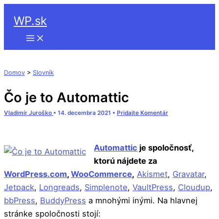
Hľadať
Preskočiť
WP.sk
na
obsah
Domov
>
Slovník
Čo je to Automattic
Vladimír Juroško
•
14. decembra 2021
•
Pridajte Komentár
Automattic
je spoločnosť,
ktorú nájdete za
WordPress.com
,
WooCommerce
,
Akismet
,
Gravatar
,
Jetpack
,
Longreads
,
Simplenote
,
VaultPress
,
Cloudup
,
bbPress
,
BuddyPress
a mnohými inými. Na hlavnej
stránke spoločnosti stojí: