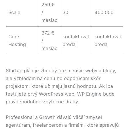
259 €
Scale
/
30
400 000
mesiac
372 €
Core
kontaktovať
kontaktovať
k
/
Hosting
predaj
predaj
p
mesiac
Startup plán je vhodný pre menšie weby a blogy,
ale vzhľadom na cenu ho odporúčam skôr
projektom, ktoré už majú jasnú hodnotu. Ak iba
testujete prvý WordPress web, WP Engine bude
pravdepodobne zbytočne drahý.
Professional a Growth dávajú väčší zmysel
agentúram, freelancerom a firmám, ktoré spravujú