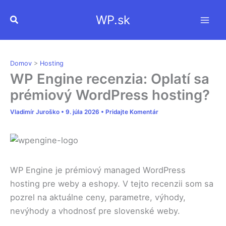
Preskočiť
WP.sk
Hľadať
na
obsah
Domov
>
Hosting
WP Engine recenzia: Oplatí sa
prémiový WordPress hosting?
Vladimír Juroško
•
9. júla 2026
•
Pridajte Komentár
WP Engine je prémiový managed WordPress
hosting pre weby a eshopy. V tejto recenzii som sa
pozrel na aktuálne ceny, parametre, výhody,
nevýhody a vhodnosť pre slovenské weby.