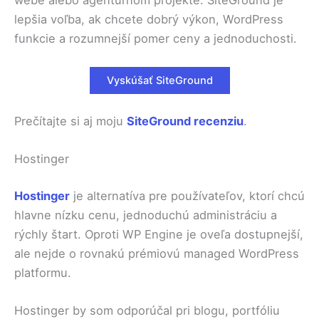
webe alebo agentúrnom projekte. SiteGround je
lepšia voľba, ak chcete dobrý výkon, WordPress
funkcie a rozumnejší pomer ceny a jednoduchosti.
Vyskúšať SiteGround
Prečítajte si aj moju
SiteGround recenziu
.
Hostinger
Hostinger
je alternatíva pre používateľov, ktorí chcú
hlavne nízku cenu, jednoduchú administráciu a
rýchly štart. Oproti WP Engine je oveľa dostupnejší,
ale nejde o rovnakú prémiovú managed WordPress
platformu.
Hostinger by som odporúčal pri blogu, portfóliu