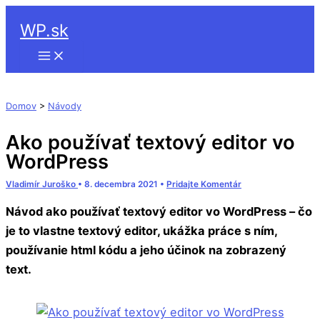
Hľadať
Preskočiť
WP.sk
na
obsah
Domov
>
Návody
Ako používať textový editor vo
WordPress
Vladimír Juroško
•
8. decembra 2021
•
Pridajte Komentár
Návod ako používať textový editor vo WordPress – čo
je to vlastne textový editor, ukážka práce s ním,
používanie html kódu a jeho účinok na zobrazený
text.