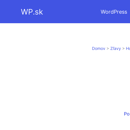
Preskočiť
WP.sk
WordPress
na
obsah
Domov
>
Zľavy
>
H
Po