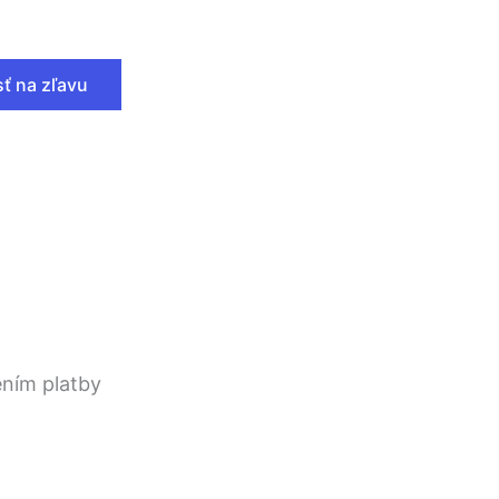
sť na zľavu
ním platby