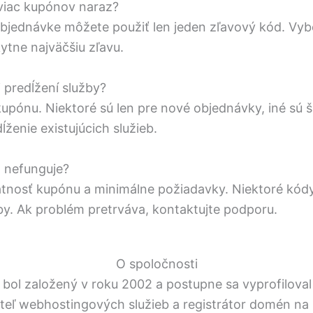
viac kupónov naraz?
 objednávke môžete použiť len jeden zľavový kód. Vybe
ytne najväčšiu zľavu.
ri predĺžení služby?
kupónu. Niektoré sú len pre nové objednávky, iné sú 
ĺženie existujúcich služieb.
 nefunguje?
atnosť kupónu a minimálne požiadavky. Niektoré kódy 
by. Ak problém pretrváva, kontaktujte podporu.
O spoločnosti
ol založený v roku 2002 a postupne sa vyprofiloval
teľ webhostingových služieb a registrátor domén na 