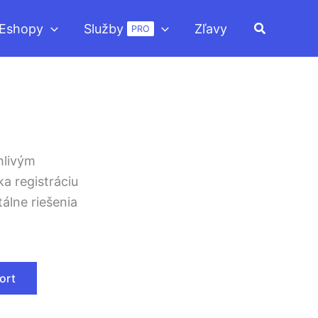
Hľadať
Eshopy
Služby
Zľavy
PRO
hlivým
a registráciu
álne riešenia
ort