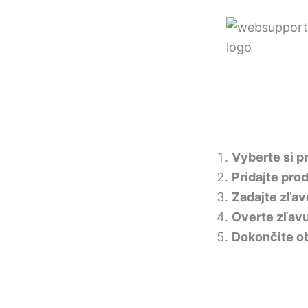
Vyberte si p
Pridajte pro
Zadajte zľa
Overte zľav
Dokončite o