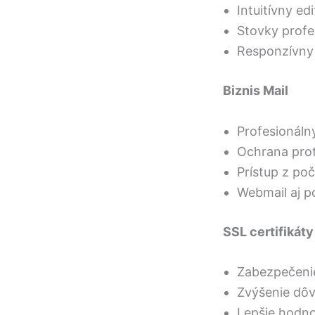
Intuitívny ed
Stovky profe
Responzívny 
Biznis Mail
Profesionáln
Ochrana prot
Prístup z poč
Webmail aj p
SSL certifikáty
Zabezpečeni
Zvýšenie dô
Lepšie hodn