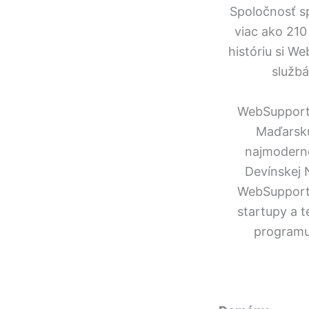
Spoločnosť s
viac ako 210
históriu si W
služb
WebSupport 
Maďarsku
najmoderne
Devínskej N
WebSupport 
startupy a 
programu