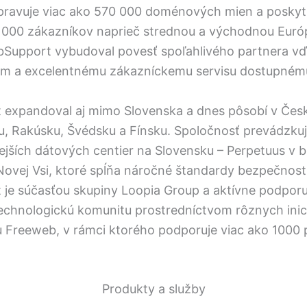
pravuje viac ako 570 000 doménových mien a poskytu
 000 zákazníkov naprieč strednou a východnou Euró
ebSupport vybudoval povesť spoľahlivého partnera v
ám a excelentnému zákazníckemu servisu dostupnému
expandoval aj mimo Slovenska a dnes pôsobí v Česke
, Rakúsku, Švédsku a Fínsku. Spoločnosť prevádzkuj
jších dátových centier na Slovensku – Perpetuus v br
ovej Vsi, ktoré spĺňa náročné štandardy bezpečnosti 
je súčasťou skupiny Loopia Group a aktívne podporu
technologickú komunitu prostredníctvom rôznych inici
 Freeweb, v rámci ktorého podporuje viac ako 1000 p
Produkty a služby