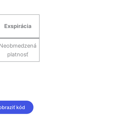
Exspirácia
Neobmedzená
platnosť
obraziť kód