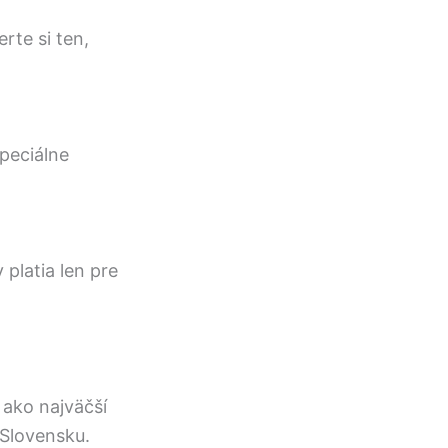
rte si ten,
špeciálne
platia len pre
 ako najväčší
Slovensku.