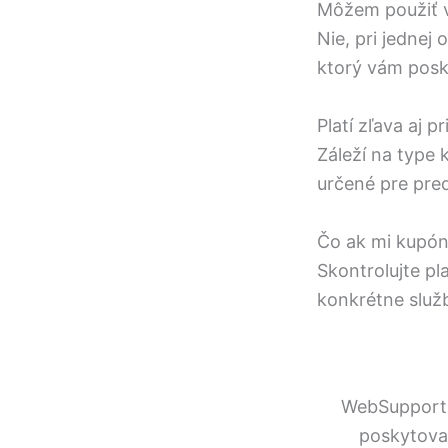
Môžem použiť 
Nie, pri jednej
ktorý vám posk
Platí zľava aj p
Záleží na type 
určené pre pred
Čo ak mi kupón
Skontrolujte pl
konkrétne služ
WebSupport b
poskytova