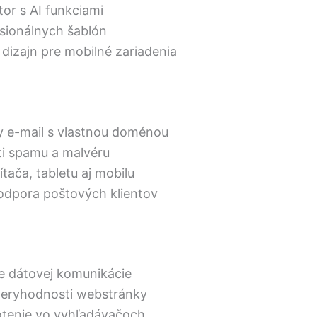
itor s AI funkciami
sionálnych šablón
dizajn pre mobilné zariadenia
y e-mail s vlastnou doménou
i spamu a malvéru
ítača, tabletu aj mobilu
odpora poštových klientov
e dátovej komunikácie
veryhodnosti webstránky
otenie vo vyhľadávačoch