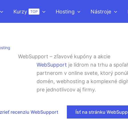
Kurzy
Hosting
Nástroje
TOP
osting
WebSupport – zľavové kupóny a akcie
WebSupport
je lídrom na trhu a spoľa
partnerom v online svete, ktorý ponúk
domén, webhosting a komplexné digit
pre jednotlivcov aj firmy.
zrieť recenziu WebSupport
Ísť na stránku WebSupp