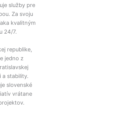
je služby pre
pou. Za svoju
ďaka kvalitným
 24/7.
j republike,
e jedno z
atislavskej
a stability.
je slovenské
atív vrátane
rojektov.