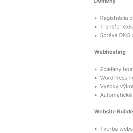
Domény
Registrácia 
Transfer exi
Správa DNS 
Webhosting
Zdieľaný hos
WordPress ho
Vysoký výkon
Automatické 
Website Builde
Tvorba webs