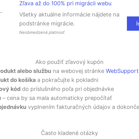
Zľava až do 100% pri migrácii webu
Všetky aktuálne informácie nájdete na
podstránke migrácie.
Í
Neobmedzená platnosť
Ako použiť zľavový kupón
rodukt alebo službu
na webovej stránke
WebSupport
dukt do košíka
a pokračujte k pokladni
vový kód
do príslušného poľa pri objednávke
u
– cena by sa mala automaticky prepočítať
bjednávku
vyplnením fakturačných údajov a dokonče
Často kladené otázky