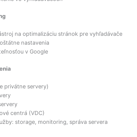
ng
stroj na optimalizáciu stránok pre vyhľadávače
loštátne nastavenia
teľnosťou v Google
enia
e privátne servery)
very
servery
tové centrá (VDC)
užby: storage, monitoring, správa servera