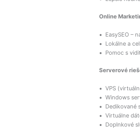
Online Marketi
EasySEO – ná
Lokálne a ce
Pomoc s vidi
Serverové rieš
VPS (virtuáln
Windows ser
Dedikované 
Virtuálne dá
Doplnkové sl