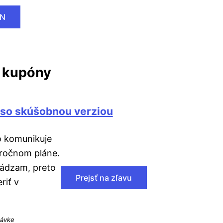
PN
é kupóny
 so skúšobnou verziou
o komunikuje
 ročnom pláne.
ádzam, preto
Prejsť na zľavu
riť v
návke