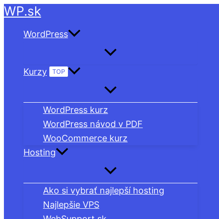
WP.sk
Preskočiť
na
WordPress
obsah
Kurzy
TOP
WordPress kurz
WordPress návod v PDF
WooCommerce kurz
Hosting
Ako si vybrať najlepší hosting
Najlepšie VPS
WebSupport.sk