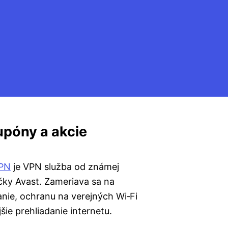
upóny a akcie
VPN
je VPN služba od známej
ky Avast. Zameriava sa na
nie, ochranu na verejných Wi‑Fi
šie prehliadanie internetu.