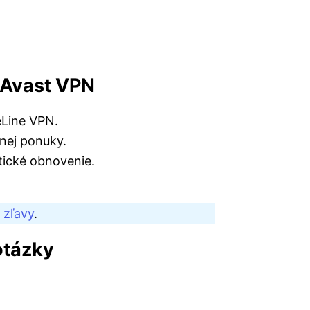
 Avast VPN
eLine VPN.
nej ponuky.
tické obnovenie.
i zľavy
.
otázky