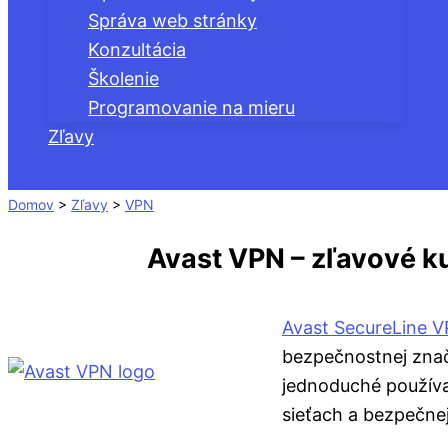
Správa web stránky
Konzultácia
Školenie
Programovanie na mieru
Zľavy
Hľadať
Domov
>
Zľavy
>
VPN
Avast VPN – zľavové k
Avast SecureLine 
bezpečnostnej znač
jednoduché používa
sieťach a bezpečnej