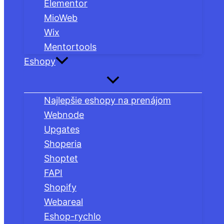
Elementor
MioWeb
Wix
Mentortools
Eshopy
Najlepšie eshopy na prenájom
Webnode
Upgates
Shoperia
Shoptet
FAPI
Shopify
Webareal
Eshop-rychlo