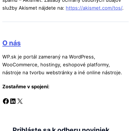
spamu – Akismet. Zásady ochrany osobných údajov
služby Akismet nájdete na:
https://akismet.com/tos/
.
O nás
WP.sk je portál zameraný na WordPress,
WooCommerce, hostingy, eshopové platformy,
nástroje na tvorbu webstránky a iné online nástroje.
Zostaňme v spojení:
Facebook
LinkedIn
X
Prihláste sa k odberu noviniek