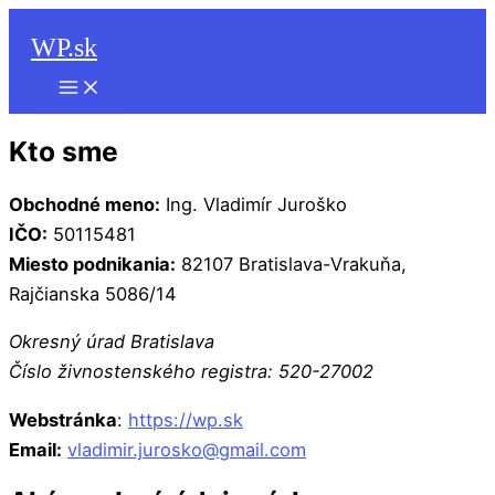
Hľadať
Preskočiť
WP.sk
na
obsah
Kto sme
Obchodné meno:
Ing. Vladimír Juroško
IČO:
50115481
Miesto podnikania:
82107 Bratislava-Vrakuňa,
Rajčianska 5086/14
Okresný úrad Bratislava
Číslo živnostenského registra: 520-27002
Webstránka
:
https://wp.sk
Email:
vladimir.jurosko@gmail.com